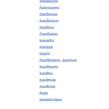
λυκόβρωτος
Λυκογιώργης
λυκόδεσμος
λυκοδίωκτος
λυκόδους
Λυκοδρόμιο
λυκοειδής
λυκοέρια
λυκόζη
Λυκοθανάσης, Δημήτρης
λυκοθαρσής
λυκόθηρ
λυκοθήρας
λυκοθηρία
Λύκοι
λυκοκάντζαρος