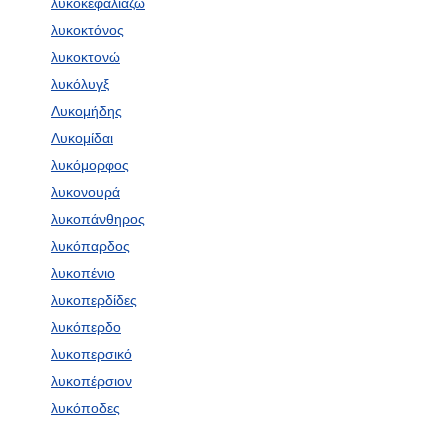
λυκοκεφαλιάζω
λυκοκτόνος
λυκοκτονώ
λυκόλυγξ
Λυκομήδης
Λυκομίδαι
λυκόμορφος
λυκονουρά
λυκοπάνθηρος
λυκόπαρδος
λυκοπένιο
λυκοπερδίδες
λυκόπερδο
λυκοπερσικό
λυκοπέρσιον
λυκόποδες