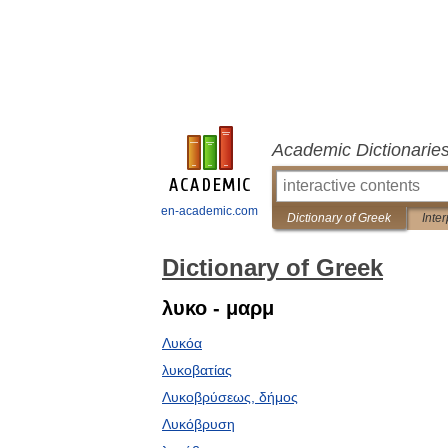
Academic Dictionarie
en-academic.com
Dictionary of Greek
Inter
Dictionary of Greek
λυκο - μαρμ
Λυκόα
λυκοβατίας
Λυκοβρύσεως, δήμος
Λυκόβρυση